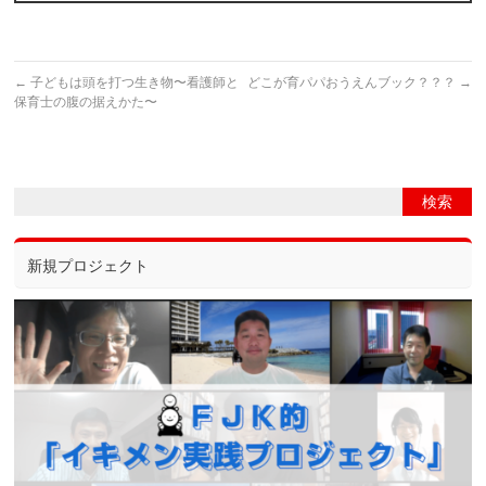
←
子どもは頭を打つ生き物〜看護師と
どこが育パパおうえんブック？？？
→
保育士の腹の据えかた〜
新規プロジェクト