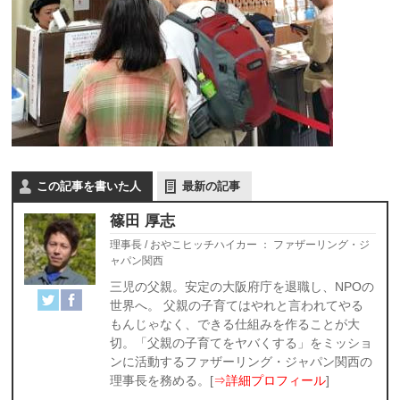
この記事を書いた人
最新の記事
篠田 厚志
理事長 / おやこヒッチハイカー
：
ファザーリング・ジ
ャパン関西
三児の父親。安定の大阪府庁を退職し、NPOの
世界へ。 父親の子育てはやれと言われてやる
もんじゃなく、できる仕組みを作ることが大
切。「父親の子育てをヤバくする」をミッショ
ンに活動するファザーリング・ジャパン関西の
理事長を務める。[
⇒詳細プロフィール
]