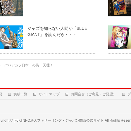
ジャズを知らない人間が「BLUE
GIANT」を読んだら・・・
←
パパヂカラ日本一の街、天理！
要
実績一覧
サイトマップ
お問合せ（ご意見・ご要望）
プ
yright ©
[FJK] NPO法人ファザーリング・ジャパン関西公式サイト
All Rights Reser