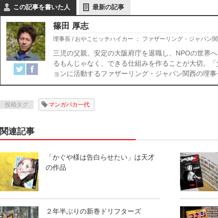
この記事を書いた人
最新の記事
篠田 厚志
理事長 / おやこヒッチハイカー
：
ファザーリング・ジャパン関
三児の父親。安定の大阪府庁を退職し、NPOの世界へ
るもんじゃなく、できる仕組みを作ることが大切。「
ョンに活動するファザーリング・ジャパン関西の理事
投稿タグ
マンガバカ一代
関連記事
「かぐや様は告白らせたい」は天才
の作品
２年半ぶりの新巻ドリフターズ