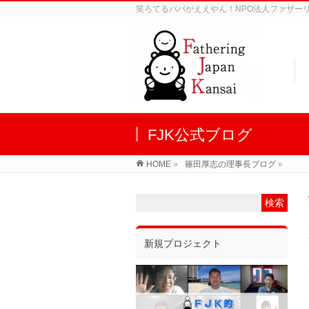
笑ろてるパパがええやん！NPO法人ファザーリン
FJK公式ブログ
HOME
»
篠田厚志の理事長ブログ
»
新規プロジェクト