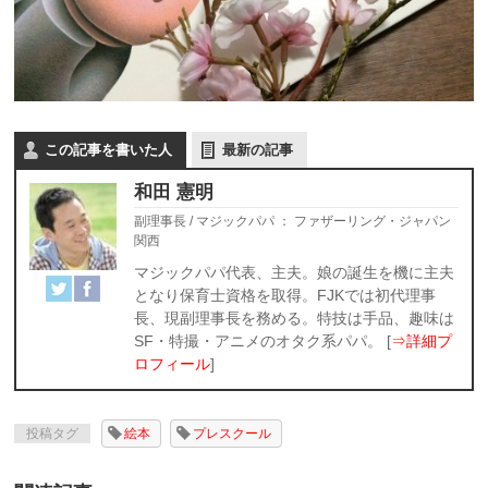
この記事を書いた人
最新の記事
和田 憲明
副理事長 / マジックパパ
：
ファザーリング・ジャパン
関西
マジックパパ代表、主夫。娘の誕生を機に主夫
となり保育士資格を取得。FJKでは初代理事
長、現副理事長を務める。特技は手品、趣味は
SF・特撮・アニメのオタク系パパ。 [
⇒詳細プ
ロフィール
]
投稿タグ
絵本
プレスクール