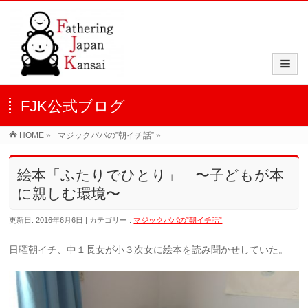
FJK公式ブログ
HOME
»
マジックパパの”朝イチ話”
»
絵本「ふたりでひとり」 〜子どもが本
に親しむ環境〜
更新日: 2016年6月6日
カテゴリー :
マジックパパの”朝イチ話”
日曜朝イチ、中１長女が小３次女に絵本を読み聞かせしていた。