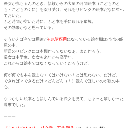
長女が赤ちゃんのとき、親族からの大量の月間絵本（こどものと
も・こどものくに）を譲り受け、それをリビンクの絵本だなに並べ
ておいた。
ふと時間が空いた時に、ふと本を手に取れる環境。
その効果かなと思っている。
そういえば
今では用途が
FJK講座用
になっている絵本棚はパパの部
屋の中。
新居のリビンクには本棚作ってないなぁ。また作ろう。
長女は中学生、次女も来年から高学年。
これからは絵本ではなくなっていくだろうけど。
何が何でも本を読まなくてはいけない！とは思わない。
だけど、
できれば＜できるだけ＜どんどん（！）読んでほしいのが親の本
心。
なつかしい絵本とも親しんでいる長女を見て、ちょっと嬉しかった
週末でした。
ーーー
『ふたりでひとり』
桂文我、石井 聖岳