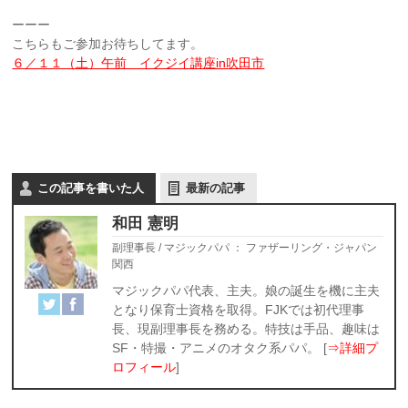
ーーー
こちらもご参加お待ちしてます。
６／１１（土）午前 イクジイ講座in吹田市
この記事を書いた人
最新の記事
和田 憲明
副理事長 / マジックパパ
：
ファザーリング・ジャパン
関西
マジックパパ代表、主夫。娘の誕生を機に主夫
となり保育士資格を取得。FJKでは初代理事
長、現副理事長を務める。特技は手品、趣味は
SF・特撮・アニメのオタク系パパ。 [
⇒詳細プ
ロフィール
]