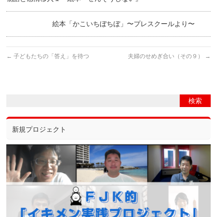
絵本「かこいちぼちぼ」〜プレスクールより〜
←
子どもたちの「答え」を待つ
夫婦のせめぎ合い（その９）
→
新規プロジェクト