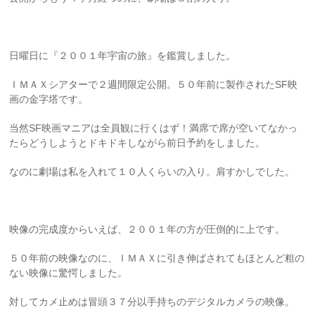
日曜日に『２００１年宇宙の旅』を鑑賞しました。
ＩＭＡＸシアターで２週間限定公開。５０年前に製作された
SF
映
画の金字塔です。
当然
SF
映画マニアは全員観に行くはず！満席で席が空いてなかっ
たらどうしようとドキドキしながら前日予約をしました。
なのに劇場は私を入れて１０人くらいの入り。肩すかしでした。
映像の完成度からいえば、２００１年の方が圧倒的に上です。
５０年前の映像なのに、ＩＭＡＸに引き伸ばされてもほとんど粗の
ない映像に驚愕しました。
対してカメ止めは冒頭３７分以手持ちのデジタルカメラの映像。