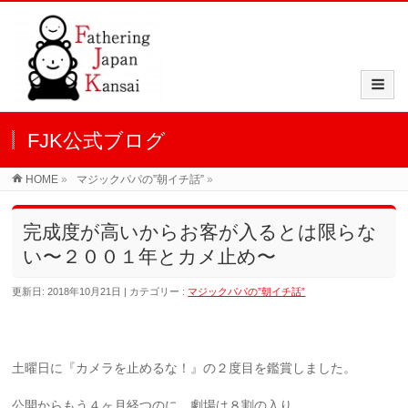
FJK公式ブログ
HOME
»
マジックパパの”朝イチ話”
»
完成度が高いからお客が入るとは限らな
い〜２００１年とカメ止め〜
更新日: 2018年10月21日
カテゴリー :
マジックパパの”朝イチ話”
土曜日に『カメラを止めるな！』の２度目を鑑賞しました。
公開からもう４ヶ月経つのに、劇場は８割の入り。