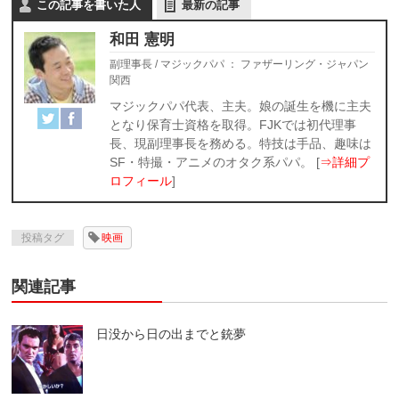
この記事を書いた人
最新の記事
和田 憲明
副理事長 / マジックパパ
：
ファザーリング・ジャパン
関西
マジックパパ代表、主夫。娘の誕生を機に主夫
となり保育士資格を取得。FJKでは初代理事
長、現副理事長を務める。特技は手品、趣味は
SF・特撮・アニメのオタク系パパ。 [
⇒詳細プ
ロフィール
]
投稿タグ
映画
関連記事
日没から日の出までと銃夢