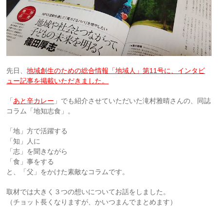
先日、
地域創生のための総合情報「地域人」第11号に、インタビ
ュー記事を掲載いただきました。
「
あと辛カレー
」でも紹介させていただいた滝村雅晴さんの、同誌
コラム「地知志食」。
「地」方で活躍する
「知」人に
「志」を聞きながら
「食」事をする
と、「父」をかけた素敵なコラムです。
取材では大きく３つの想いについてお話をしました。
（チョット長くなりますが、かいつまんでまとめます）