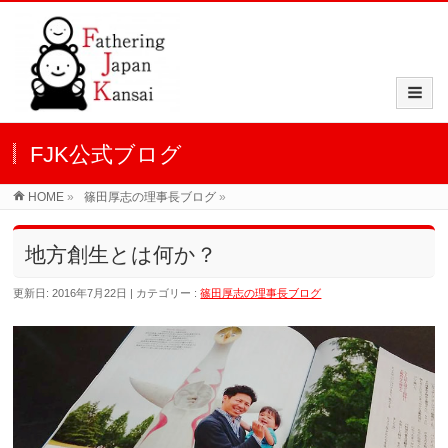
FJK公式ブログ
HOME
»
篠田厚志の理事長ブログ
»
地方創生とは何か？
更新日: 2016年7月22日
カテゴリー :
篠田厚志の理事長ブログ