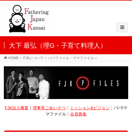
大下 最弘（理G・子育て料理人）
HOME
»
FJKについて
»
パパファイル・ママファイル
»
FJK法人概要
｜
理事長ごあいさつ
｜
ミッション&ビジョン
｜
パパ/マ
マファイル
｜
会員募集