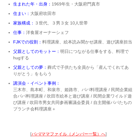
生まれた年・出身：
1969年生・大阪府門真市
住まい：
大阪府吹田市
家族構成：
３世代、３男３女 10人世帯
仕事：
洋食屋オーナーシェフ
FJKでの役割：
料理講座、絵本読み聞かせ講座、遊び講座担当
父親としてのモットー：
明日につながる仕事をする、料理で
hugする
父親としての夢：
葬式で子供たち全員から「産んでくれてあ
りがとう」をもらう
講演会・イベント事例：
三木市、島本町、和泉市、姫路市、パパ料理講座 / 民間企業組
合パパ料理講座 / 吹田市絵本と遊び講座 / 民間企業ワイルド遊
び講座 / 吹田市男女共同参画審議会委員 / 自主開催パパたちの
ブランチ会料理講座＋
[
パパ/ママファイル（メンバー一覧）へ
]