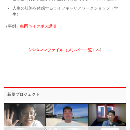
人生の岐路を体感するライフキャリアワークショップ（学
生）
（事例）
亀岡市イクボス講演
[
パパ/ママファイル（メンバー一覧）へ
]
新規プロジェクト