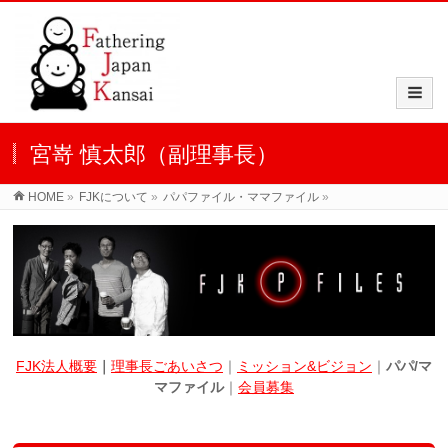
宮嵜 慎太郎（副理事長）
HOME
»
FJKについて
»
パパファイル・ママファイル
»
FJK法人概要
｜
理事長ごあいさつ
｜
ミッション&ビジョン
｜
パパ/マ
マファイル
｜
会員募集