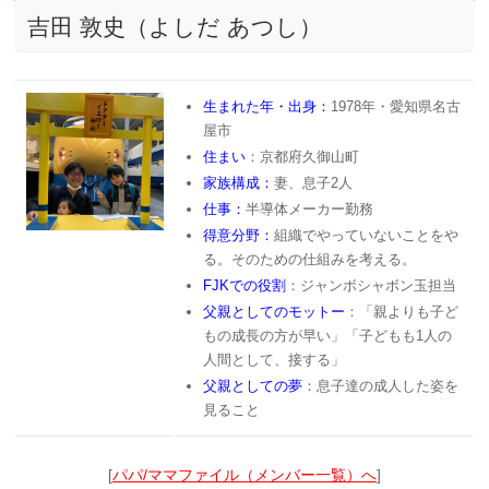
吉田 敦史（よしだ あつし）
生まれた年・出身：
1978年・愛知県名古
屋市
住まい
：京都府久御山町
家族構成：
妻、息子2人
仕事：
半導体メーカー勤務
得意分野：
組織でやっていないことをや
る。そのための仕組みを考える。
FJKでの役割
：ジャンボシャボン玉担当
父親としてのモットー
：「親よりも子ど
もの成長の方が早い」「子どもも1人の
人間として、接する」
父親としての夢
：息子達の成人した姿を
見ること
[
パパ/ママファイル（メンバー一覧）へ
]