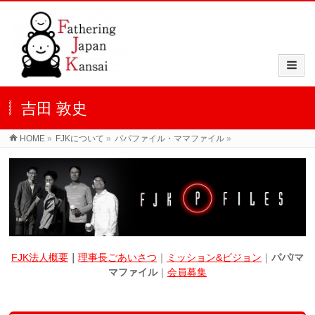
吉田 敦史
HOME
»
FJKについて
»
パパファイル・ママファイル
»
FJK法人概要
｜
理事長ごあいさつ
｜
ミッション&ビジョン
｜
パパ/マ
マファイル
｜
会員募集