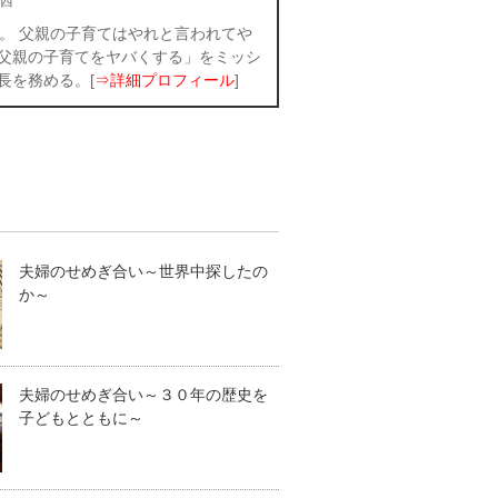
西
。 父親の子育てはやれと言われてや
父親の子育てをヤバくする」をミッシ
長を務める。[
⇒詳細プロフィール
]
夫婦のせめぎ合い～世界中探したの
か～
夫婦のせめぎ合い～３０年の歴史を
子どもとともに～