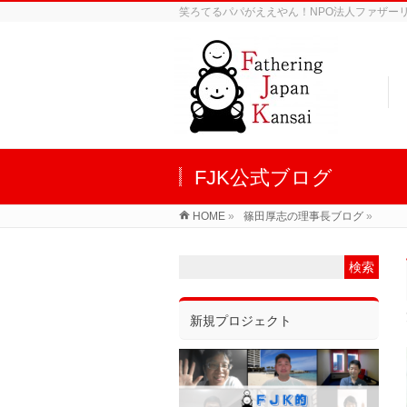
笑ろてるパパがええやん！NPO法人ファザーリン
FJK公式ブログ
HOME
»
篠田厚志の理事長ブログ
»
新規プロジェクト