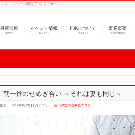
グ・ジャパン関西(FJK) 公式サイト
最新情報
イベント情報
FJKについて
事業概要
News
Event
About
Activities
朝一番のせめぎ合い ～それは妻も同じ～
更新日: 2016年8月9日
カテゴリー :
篠田厚志の理事長ブログ