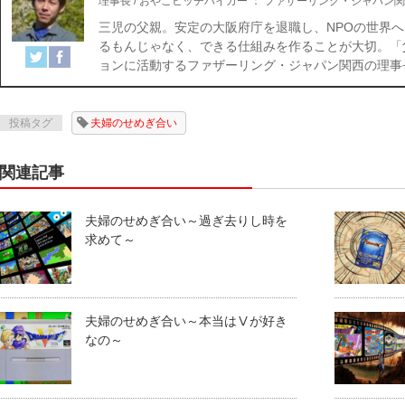
理事長 / おやこヒッチハイカー
：
ファザーリング・ジャパン関
三児の父親。安定の大阪府庁を退職し、NPOの世界へ
るもんじゃなく、できる仕組みを作ることが大切。「
ョンに活動するファザーリング・ジャパン関西の理事
投稿タグ
夫婦のせめぎ合い
関連記事
夫婦のせめぎ合い～過ぎ去りし時を
求めて～
夫婦のせめぎ合い～本当はⅤが好き
なの～