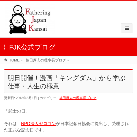
FJK公式ブログ
HOME
»
篠田厚志の理事長ブログ
»
明日開催！漫画「キングダム」から学ぶ
仕事・人生の極意
更新日: 2018年6月1日
カテゴリー :
篠田厚志の理事長ブログ
「武士の日」
それは、
NPO法人ゼロワン
が日本記念日協会に提出し、受理され
た正式な記念日です。