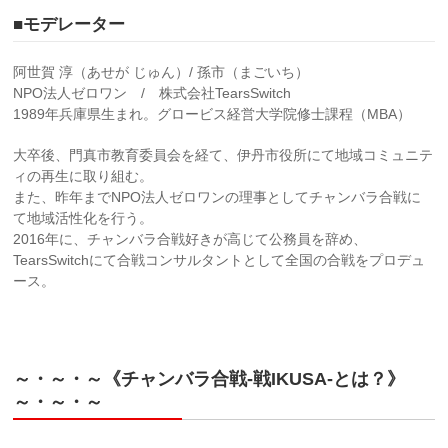
■モデレーター
阿世賀 淳（あせが じゅん）/ 孫市（まごいち）
NPO法人ゼロワン / 株式会社TearsSwitch
1989年兵庫県生まれ。グロービス経営大学院修士課程（MBA）
大卒後、門真市教育委員会を経て、伊丹市役所にて地域コミュニテ
ィの再生に取り組む。
また、昨年までNPO法人ゼロワンの理事としてチャンバラ合戦に
て地域活性化を行う。
2016年に、チャンバラ合戦好きが高じて公務員を辞め、
TearsSwitchにて合戦コンサルタントとして全国の合戦をプロデュ
ース。
～・～・～《チャンバラ合戦-戦IKUSA-とは？》
～・～・～