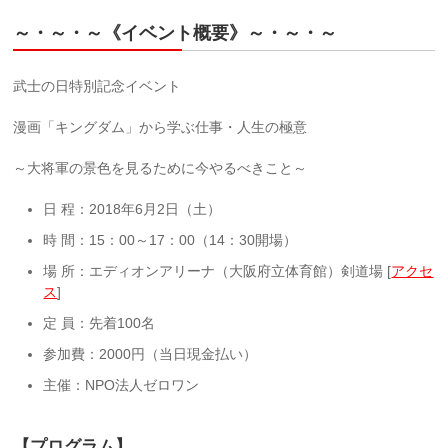
～・～・～《イベント概要》～・～・～
武士の日特別記念イベント
漫画「キングダム」から学ぶ仕事・人生の極意
～大将軍の景色を見るために今やるべきこと～
日 程：2018年6月2日（土）
時 間：15：00～17：00（14：30開場）
場 所：エディオンアリーナ（大阪府立体育館）剣道場 [
アクセ
ス
]
定 員：先着100名
参加費：2000円（当日現金払い）
主催：NPO法人ゼロワン
【プログラム】