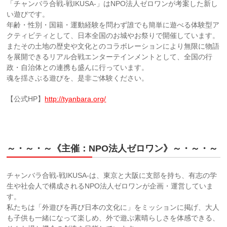
「チャンバラ合戦-戦IKUSA-」はNPO法人ゼロワンが考案した新し
い遊びです。
年齢・性別・国籍・運動経験を問わず誰でも簡単に遊べる体験型ア
クティビティとして、日本全国のお城やお祭りで開催しています。
またその土地の歴史や文化とのコラボレーションにより無限に物語
を展開できるリアル合戦エンターテインメントとして、全国の行
政・自治体との連携も盛んに行っています。
魂を揺さぶる遊びを、是非ご体験ください。
【公式HP】
http://tyanbara.org/
～・～・～《主催：NPO法人ゼロワン》～・～・～
チャンバラ合戦-戦IKUSA-は、東京と大阪に支部を持ち、有志の学
生や社会人で構成されるNPO法人ゼロワンが企画・運営していま
す。
私たちは「外遊びを再び日本の文化に」をミッションに掲げ、大人
も子供も一緒になって楽しめ、外で遊ぶ素晴らしさを体感できる、