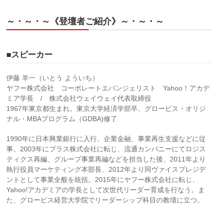
～・～・～《登壇者ご紹介》～・～・～
■スピーカー
伊藤 羊一（いとう よういち）
ヤフー株式会社 コーポレートエバンジェリスト Yahoo！アカデ
ミア学長 / 株式会社ウェイウェイ代表取締役
1967年東京都生まれ。東京大学経済学部卒、グロービス・オリジ
ナル・MBAプログラム（GDBA)修了
1990年に日本興業銀行に入行。企業金融、事業再生支援などに従
事。2003年にプラス株式会社に転じ、流通カンパニーにてロジス
ティクス再編、グループ事業再編などを担当した後、2011年より
執行役員マーケティング本部長、2012年より同ヴァイスプレジデ
ントとして事業全般を統括。2015年にヤフー株式会社に転じ、
Yahoo!アカデミアの学長として次世代リーダー育成を行なう。ま
た、グロービス経営大学院でリーダーシップ科目の教壇に立つ。