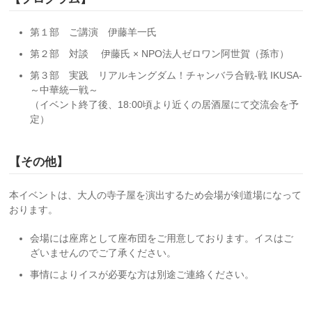
第１部 ご講演 伊藤羊一氏
第２部 対談 伊藤氏 × NPO法人ゼロワン阿世賀（孫市）
第３部 実践 リアルキングダム！チャンバラ合戦-戦 IKUSA-
～中華統一戦～
（イベント終了後、18:00頃より近くの居酒屋にて交流会を予
定）
【その他】
本イベントは、大人の寺子屋を演出するため会場が剣道場になって
おります。
会場には座席として座布団をご用意しております。イスはご
ざいませんのでご了承ください。
事情によりイスが必要な方は別途ご連絡ください。