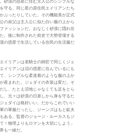
。砂漠の惑星に住む主人公のシンプルな
を守る。同じ星の原住民エイリアンたち
かぶったりしていた。その機能美が正式
公の叔父は主人公に似た白い服の上から
ファッションだ。おなじく砂漠に隠れ住
た。後に制作された前史で大勢登場する
漠の惑星で生活している住民の生活服だ
エイリアンは老騎士の師匠で同じくジェ
エイリアンは沼の惑星に住んでいるにも
て、シンプルな柔道着のような服の上か
が産まれた。ジェダイの衣装は変だ。そ
だし、たとえ沼地じゃなくても足をとら
し、元々は砂漠の日差しから身を守るた
ジェダイは格好いい。だからこれでいい
軍の軍服だったし、ジーンズはもと鉱夫
もある。監督のジョージ・ルーカスもジ
て！物理よりもロマンを大切にしよう」
界も一緒だ。