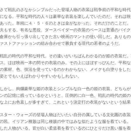
さて戦乱のさなかシンプルだった登場人物の衣装は戦争前の平和な時代
になる。平和な時代の人々は豪華な衣装を楽しんでいたのだ。それは映
あった。単純に４・５・６のときは金がなかった。それだけのことだ。
夫もする。有名な悪役、ダースベイダーの衣装のベースは普通のバイク
倉庫から引っ張り出してきた古い映画のマントの使い回しだ。ありもの
ァストファッションの組み合わせで勝負する現代の若者のようだ。
戦乱の時代の平和な時代、その違いがいちばんわかるのが姫の衣装だ。
ス。ほぼ映画一本の間その衣装のみ。その上にほぼすっぴんだ。平和な
の素材、色、技法を使っているのかわからない。メイクも白塗りをした
姿とでもいえばわかりやすいかもしれない。
しかし、絢爛豪華な姫の衣装とシンプルな白一色の姫の衣装、どちらが
ンの記憶に残っているかというと、圧倒的に白一色、戦乱の時代の姫の
な上にお色直しが多すぎて、これという決定打の衣装がないという結果
スター・ウォーズの登場人物はだいたい自分の属している文化圏の衣装
の民、イリアン種族は同じ種族の中ではみな似たような服を着ている。
した人物がいる。皆が白い柔道着を着ているのにひとりだけ黒い服を着