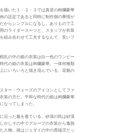
を描いた１・２・３では真逆の絢爛豪華
画の設定であると同時に制作側の事情が
だからシンプルになるし、ありもので工
用のライダースーツと、スタッフが衣装
を組み合わせて工夫するなんて、安いフ
戦乱の中の姫の衣装は白一色のワンピー
時代の姫の衣装は絢爛豪華。一体何種類
上にいろいろと描き混んでいる。花魁の
スター・ウォーズのアイコンとしてファ
衣装の方だ。平和な時代の姫は絢爛豪華
になってしまった。
に沿った服を着ている。砂漠の民は砂漠
しかしその中でグループの衣装から逸脱
た人物。彼はジェダイの中の異端児だっ