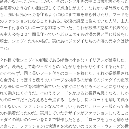
余裕がなかったから。しかい、そのシンプルさの中には機能美があった
柔道着のような白い服は涼しくて風通しがよく、なおかつ紫外線から身
も、強い日光から身を守るように顔にまで布を巻き付けたり、フードを
のファッションになることもある。砂漠の惑星に住んでいた人間、主人
フード付きの長いローブを羽織っていた。これが砂漠の惑星の代表的な
み主人公を２０年間見守っていた老ジェダイも砂漠の民と同じ服装をし
騎士、ジェダイたちの格好。実はあのジェダイたちの衣装の元ネタは砂
った。
２作目で老ジェダイの師匠である緑色の小さなエイリアンが登場した。
ダイ。映画として老ジェダイとのつながりをわかりやすくするために、
かかわらず、同じ長いフード付きのコートを着せた。それが逆採用され
ら全身をすっぽりと覆う長いローブを羽織るのが全てのジェダイの正装
んな長いローブを沼地で着ていたらすぐにどろどろべとべとになりそう
れて動きにくそうだ。そのうえフードをかぶると視界も悪くなる。しか
めのローブだった考えると合点する。しかし、長いコートを翻して戦う
じゃないか。ファッションなんてそういうものだ。セーラー服だって海
の作業着だったのだ。実用していたデザインがファッションになること
ェダイの戦いのシーンをＣＧで製作したとき、「ローブをもっと翻らせ
と言った。ファッションに快適さを求めないのはスター・ウォーズの世