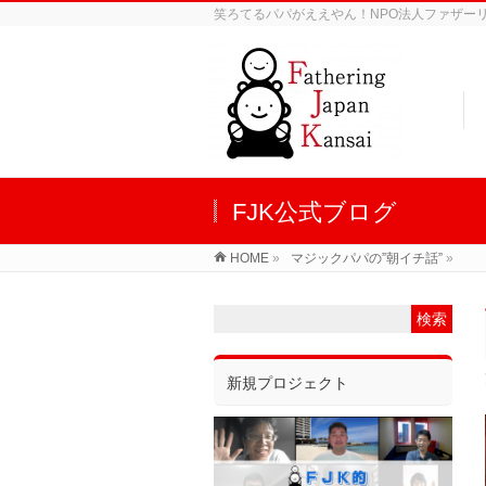
笑ろてるパパがええやん！NPO法人ファザーリン
FJK公式ブログ
HOME
»
マジックパパの”朝イチ話”
»
新規プロジェクト