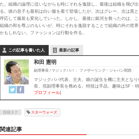
た。組織の論理に従いながらも時にそれを逸脱し、最後は組織を飛び出
る。彼の息子も最初は白い服を着て登場したが、次はグレー、次は黒と
呼応して服装も変化していった。しかし、最後に銀河を救ったのは、こ
組織の和を尊ぶのもいいが、時にそれを逸脱することで組織の外の世界
かもしれない。ファッションは行動を作る。
この記事を書いた人
最新の記事
和田 憲明
副理事長 / マジックパパ
：
ファザーリング・ジャパン関西
マジックパパ代表、主夫。娘の誕生を機に主夫となり
長、現副理事長を務める。特技は手品、趣味はSF・特
プロフィール
]
投稿タグ
スターウォーズ
関連記事