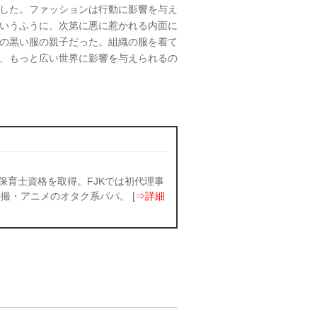
した。ファッションは行動に影響を与え
いうふうに、次第に悪に惹かれる内面に
の黒い服の親子だった。組織の服を着て
、もっと広い世界に影響を与えられるの
保育士資格を取得。FJKでは初代理事
撮・アニメのオタク系パパ。 [
⇒詳細