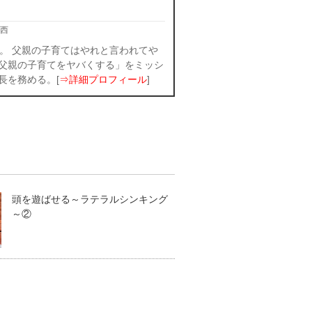
西
。 父親の子育てはやれと言われてや
父親の子育てをヤバくする」をミッシ
長を務める。[
⇒詳細プロフィール
]
頭を遊ばせる～ラテラルシンキング
～②