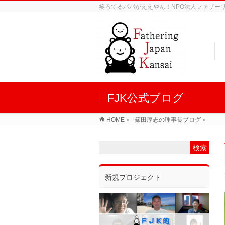
笑ろてるパパがええやん！NPO法人ファザーリン
FJK公式ブログ
HOME
»
篠田厚志の理事長ブログ
»
新規プロジェクト