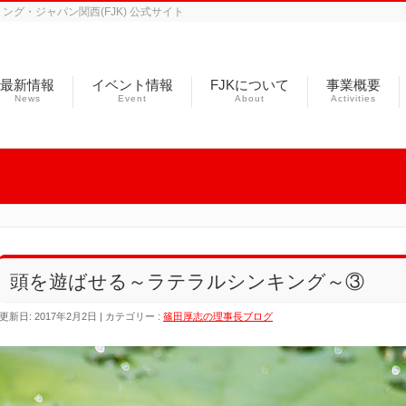
グ・ジャパン関西(FJK) 公式サイト
最新情報
イベント情報
FJKについて
事業概要
News
Event
About
Activities
頭を遊ばせる～ラテラルシンキング～③
更新日: 2017年2月2日
カテゴリー :
篠田厚志の理事長ブログ