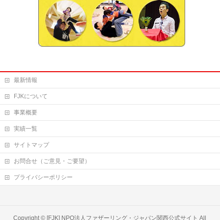
最新情報
FJKについて
事業概要
実績一覧
サイトマップ
お問合せ（ご意見・ご要望）
プライバシーポリシー
Copyright ©
[FJK] NPO法人ファザーリング・ジャパン関西公式サイト
All