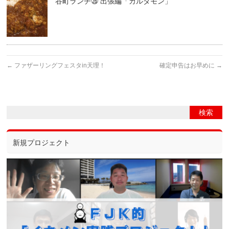
谷町ランチ㉖ 出張編「カルダモン」
←
ファザーリングフェスタin天理！
確定申告はお早めに
→
新規プロジェクト