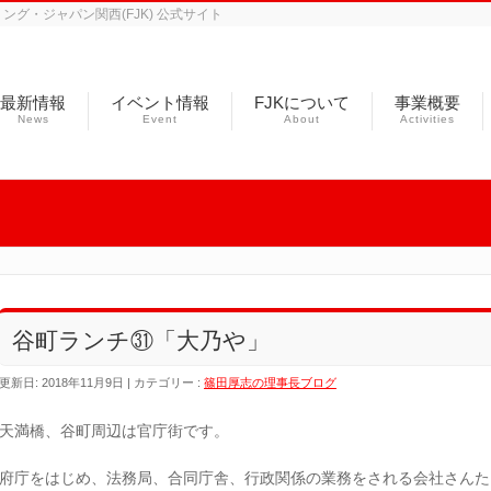
グ・ジャパン関西(FJK) 公式サイト
最新情報
イベント情報
FJKについて
事業概要
News
Event
About
Activities
谷町ランチ㉛「大乃や」
更新日: 2018年11月9日
カテゴリー :
篠田厚志の理事長ブログ
天満橋、谷町周辺は官庁街です。
府庁をはじめ、法務局、合同庁舎、行政関係の業務をされる会社さんた