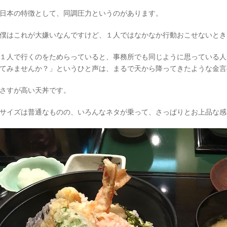
日本の特徴として、同調圧力というのがあります。
僕はこれが大嫌いなんですけど、１人ではなかなか行動おこせないとき
１人で行くのをためらっていると、事務所でも同じように思っている人
てみませんか？」というひと声は、まるで天から降ってきたような金言
さすが高い天丼です。
サイズは普通なものの、いろんなネタが乗って、さっぱりとお上品な感