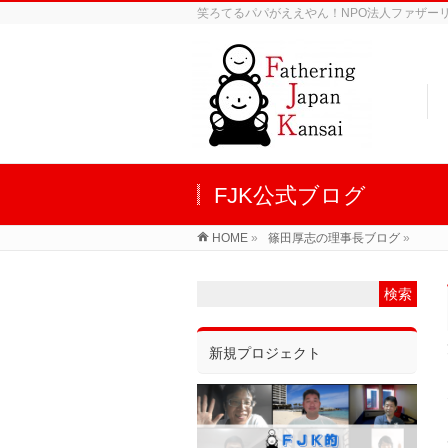
笑ろてるパパがええやん！NPO法人ファザーリン
FJK公式ブログ
HOME
»
篠田厚志の理事長ブログ
»
新規プロジェクト