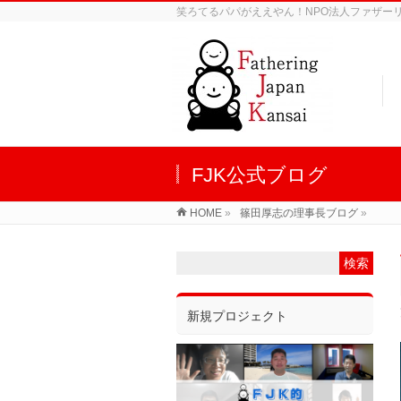
笑ろてるパパがええやん！NPO法人ファザーリン
FJK公式ブログ
HOME
»
篠田厚志の理事長ブログ
»
新規プロジェクト