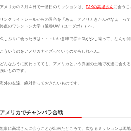
アメリカの３月４日で一番目のミッションは、
FJKの高場さん
に会うこ
リンクライトレールからの景色を「あぁ、アメリカきたんやなぁ」って
終点のワシントン大学（通称UW（ユーダボ））へ。
久しぶりに会った彼は・・・いい意味で雰囲気が少し違って、なんか開
こういうのをアメリカナイズっていうのかもしれへん。
どんなふうに変わってても、アメリカという異国の土地で友達に会える
強いものです。
海外の友達、絶対作っておきたいものです。
アメリカでチャンバラ合戦
無事に高場さんに会うことが出来たところで、次なるミッションは現地