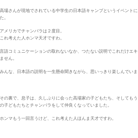
高場さんが現地でされている中学生の日本語キャンプというイベントに
た。
アメリカでチャンバラは２度目。
これ考えた人ホンマ天才ですわ。
言語コミュニケーションの取れないなか、つたない説明でこれだけエキ
ません。
みんな、日本語の説明を一生懸命聞きながら、思いっきり楽しんでいま
その裏で、息子は、久しぶりに会った高場家の子どもたち、そしてもう
の子どもたちとチャンバラをして仲良くなっていました。
ホンマもう一回言うけど、これ考えた人ほんま天才ですわ。