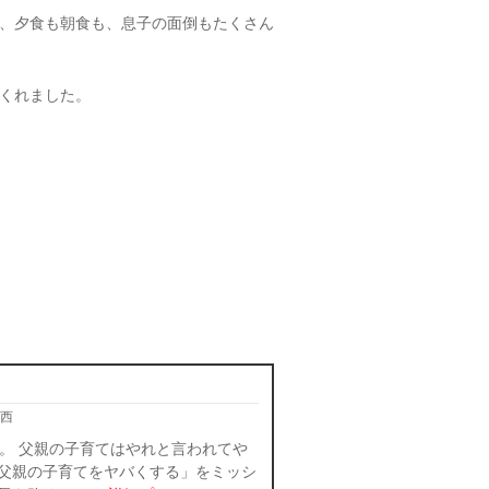
、夕食も朝食も、息子の面倒もたくさん
くれました。
西
。 父親の子育てはやれと言われてや
父親の子育てをヤバくする」をミッシ