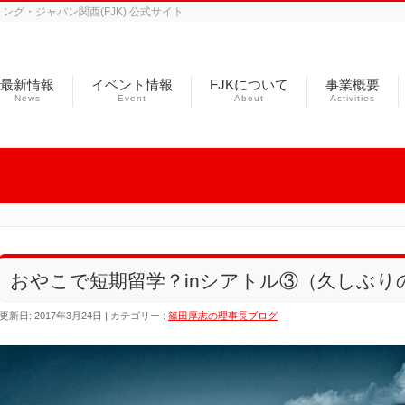
グ・ジャパン関西(FJK) 公式サイト
最新情報
イベント情報
FJKについて
事業概要
News
Event
About
Activities
おやこで短期留学？inシアトル③（久しぶり
更新日: 2017年3月24日
カテゴリー :
篠田厚志の理事長ブログ