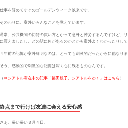
仕事を辞めてすぐのゴールデンウィーク以来です。
そのわりに、案外いろんなことを覚えています。
通常、公共機関の切符の買い方とかって意外と苦労するんですけど、リ
に買えましたし、どの駅に何があるのかとかも案外よくわかったりして
４年前の記憶が案外鮮明なのは、とっても刺激的だったからに他なりま
そう、感動的で刺激的な記憶は深く心に残るものなんです。
（
⇒シアトル滞在中の記事「篠田親子、シアトルをゆく」はこちら
）
終点まで行けば友達に会える安心感
さぁ、長い長い３月４日。