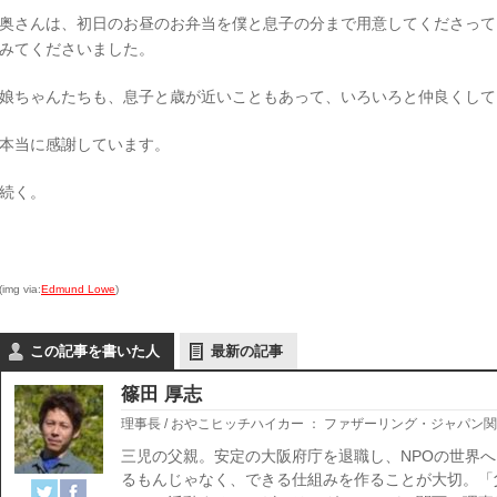
奥さんは、初日のお昼のお弁当を僕と息子の分まで用意してくださって
みてくださいました。
娘ちゃんたちも、息子と歳が近いこともあって、いろいろと仲良くして
本当に感謝しています。
続く。
(img via:
Edmund Lowe
)
この記事を書いた人
最新の記事
篠田 厚志
理事長 / おやこヒッチハイカー
：
ファザーリング・ジャパン関
三児の父親。安定の大阪府庁を退職し、NPOの世界へ
るもんじゃなく、できる仕組みを作ることが大切。「