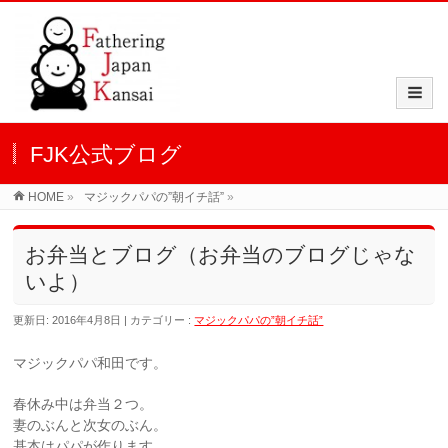
FJK公式ブログ
HOME
»
マジックパパの”朝イチ話”
»
お弁当とブログ（お弁当のブログじゃな
いよ）
更新日: 2016年4月8日
カテゴリー :
マジックパパの”朝イチ話”
マジックパパ和田です。
春休み中は弁当２つ。
妻のぶんと次女のぶん。
基本はパパが作ります。