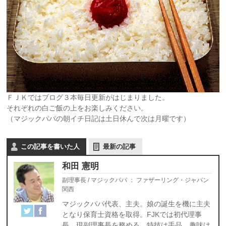
ＦＪＫではブログ３本毎日更新がはじまりました。
それぞれの白ご飯の上をお楽しみください。
（マジックパパの朝イチ日記は土日休んで次は月曜です）
この記事を書いた人
最新の記事
和田 憲明
副理事長 / マジックパパ
：
ファザーリング・ジャパン
関西
マジックパパ代表、主夫。娘の誕生を機に主夫
となり保育士資格を取得。FJKでは初代理事
長、現副理事長を務める。特技は手品、趣味は